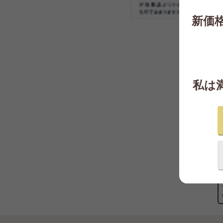
新価
私は