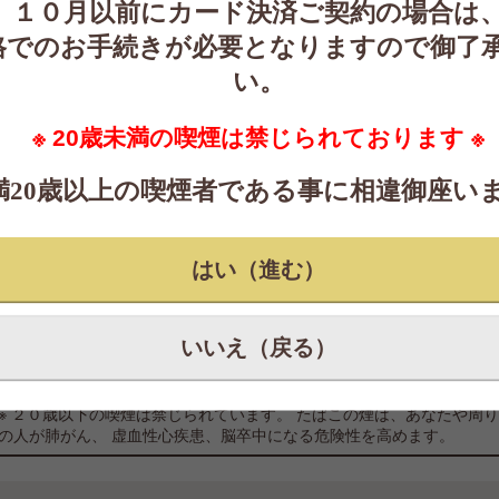
１０月以前にカード決済ご契約の場合は
発売日
;
格でのお手続きが必要となりますので御了
い。
【合計3
※ 20歳未満の喫煙は禁じられております ※
※
満20歳以上の喫煙者である事に相違御座い
はい（進む）
１０月よりたなこ販売価格改定が予定されております。
改定前価格でカード決済ご契約のお客様は、お手数ですが再度お手続き
が必要となります。
※ 当サイトはタバコの定期購入販売を取り扱っております。
いいえ（戻る）
スポット単品での販売は行っておりませんのでご了承ください。
※ 購入単位はカートン、月合計３カートンからご注文が可能です。
※ ２０歳以下の喫煙は禁じられています。 たばこの煙は、あなたや周
の人が肺がん、 虚血性心疾患、脳卒中になる危険性を高めます。