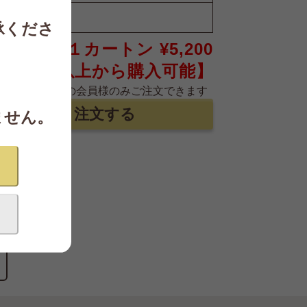
、
承くださ
１カートン ¥5,200
カートン以上から購入可能】
年齢確認がお済の会員様のみご注文できます
ません。
り