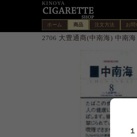
KINOYA
ホーム
商品
注文方法
お問
2706 大豊通商(中南海) 中
１