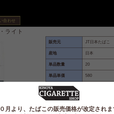
い合わせ
南海・ライト
販売元
JT日本たばこ
産地
日本
単品数量
20
単品単価
580
入り数
10
タール
０月より、たばこの販売価格が改定されま
ニコチン