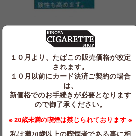
ボヘーム・シガー・モヒート
販売元
JT日本たばこ
産地
日本
１０月より、たばこの販売価格が改定
されます。
単品数量
20
１０月以前にカード決済ご契約の場合
単品単価
580
は、
新価格でのお手続きが必要となります
入り数
10
ので御了承ください。
タール
※ 20歳未満の喫煙は禁じられております ※
ニコチン
私は満20歳以上の喫煙者である事に相
発売日
;