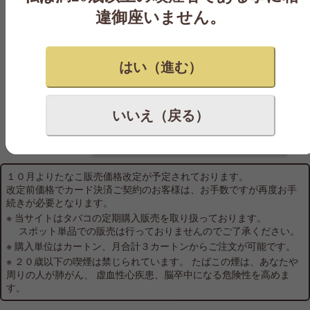
違御座いません。
INTERCONTINENTAL(BORHEM)
１カートン ¥5,200
はい（進む）
【合計3カートン以上から購入可
能】
いいえ（戻る）
※年齢確認がお済の会員様のみご注文できます
１０月よりたなこ販売価格改定が予定されております。
改定前価格でカード決済ご契約のお客様は、お手数ですが再度お手
続きが必要となります。
※ 当サイトはタバコの定期購入販売を取り扱っております。
スポット単品での販売は行っておりませんのでご了承ください。
※ 購入単位はカートン、月合計３カートンからご注文が可能です。
※ ２０歳以下の喫煙は禁じられています。 たばこの煙は、あなたや
周りの人が肺がん、 虚血性心疾患、脳卒中になる危険性を高めま
す。